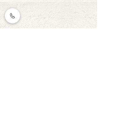
Big Polis - BARRA
+55 21 2492-5696
TAKE AWAY
Av. Olegário Maciel, 348
Barra da Tijuca,