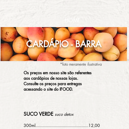
HOME
CARDÁPIO - BARRA
*foto meramente ilustrativa
Os preços em nosso site são
referentes
aos cardápios de nossas lojas.
Consulte os preços para entregas
acessando o site do IFOOD.
SUCO VERDE
suco detox
300ml..............................................12,0
0