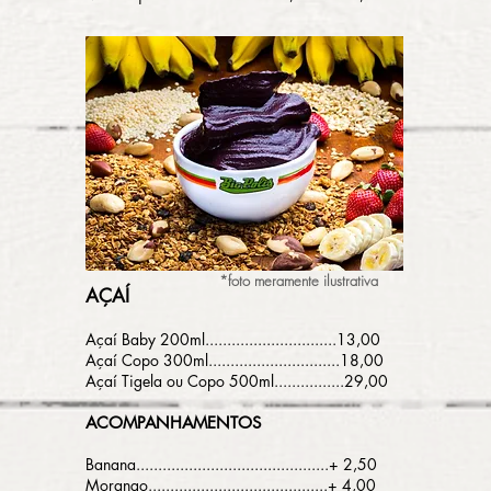
*foto meramente ilustrativa
AÇAÍ
Açaí Baby 200ml..............................13
,00
Açaí Copo 300ml..............................18,00
Açaí Tigela ou Copo 500ml................29,00
ACOMPANHAMENTOS
Banana............................................+ 2,50
Morango.........................................+ 4,00