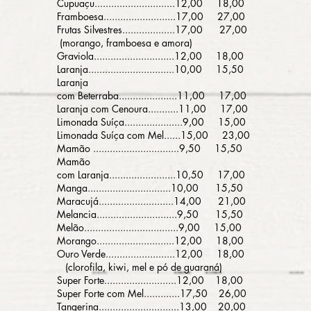
Cupuaçu.............................12,00 18,00
Framboesa..........................17,00 27,00
Frutas Silvestres...................17,00 27,00
(morango, framboesa e amora)
Graviola.............................12,00 18,00
Laranja...............................10,00 15,50
Laranja
com Beterraba.....................11,00 17,00
Laranja com Cenoura...........11,00 17,00
Limonada Suíça.....................9,00 15,00
Limonada Suíça com Mel......15,00 23,00
Mamão ...............................9,50 15,50
Mamão
com Laranja........................10,50 17,00
Manga..............................10,00 15,50
Maracujá...........................14,00 21,00
Melancia.............................9,50 15,50
Melão..................................9,00 15,00
Morango............................12,00 18,00
Ouro Verde.........................12,00 18,00
(clorofila, kiwi, mel e pó de guaraná)
Super Forte..........................12,00 18,00
Super Forte com Mel.............17,50 26,00
Tangerina.............................13,00 20,00