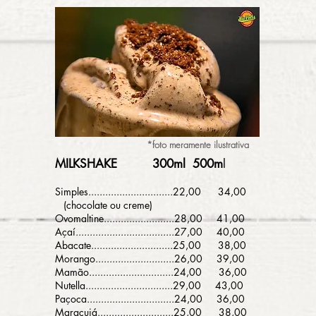
*foto meramente ilustrativa
MILKSHAKE 300ml 500m
l
Simples..............................22,00 34,00
(chocolate ou creme)
Ovomaltine.........................28,
00 41,00
Açaí...................................27,00 40,00
Abacate.............................25,00 38,00
Morango............................26,00 39,00
Mamão..............................24,00 36,00
Nutella...............................29,00 43,00
Paçoca...............................24,00 36,00
Maracujá...........................25,00 38,00