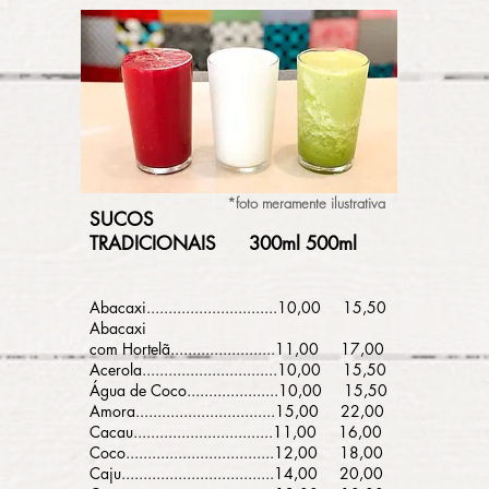
*foto meramente ilustrativa
SUCOS
TRADICIONAIS
300ml 500ml
Abacaxi..............................10,00 15,50
Abacaxi
com Hortelã............
.......
.....11,00 17,00
Acerola.....................
..........10,0
0 15,50
Água de Coco................
.....10,00 15,50
Amora......................
..........15,00 22,00
Cacau................................11,00 16,00
Coco..................................12,00 18,00
Caju...................................14,00 20,00